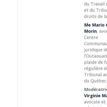
du Travail
et du Trib
droits de l
Me Mario G
Morin
, avo
Centre
Communau
juridique d
l’Outaouai
plaide de 
régulière d
Tribunal a
du Québec
Modératri
Virginie M
avocate et