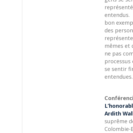
représenté
entendus. 
bon exempl
des person
représenten
mêmes et 
ne pas com
processus 
se sentir f
entendues.
Conférenci
L’honorabl
Ardith Wa
suprême de
Colombie-B