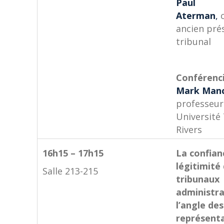
Paul
Aterman
,
c
ancien pré
tribunal
Conférenci
Mark Manc
professeur
Universit
Rivers
16h15 – 17h15
La confian
légitimité
Salle 213-215
tribunaux
administra
l’angle de
représent