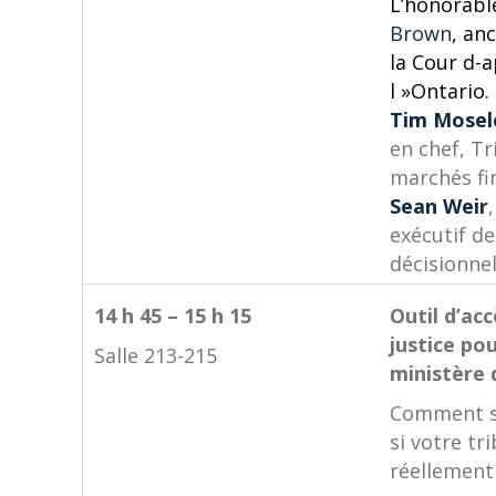
L’honorab
Brown
, an
la Cour d-
l »Ontario.
Tim Mosel
en chef, Tr
marchés fi
Sean Weir
exécutif d
décisionnel
14 h 45 – 15 h 15
Outil d’acc
justice pou
Salle 213-215
ministère d
Comment s
si votre tr
réellement