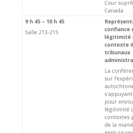
Cour supr
Canada
9 h 45 – 10 h 45
Représent
confiance 
Salle 213-215
légitimité 
contexte 
tribunaux
administra
La confére
sur l’expér
autochtone
s’appuyant 
pour envis
légitimité 
contextes 
de la maniè
gens se se