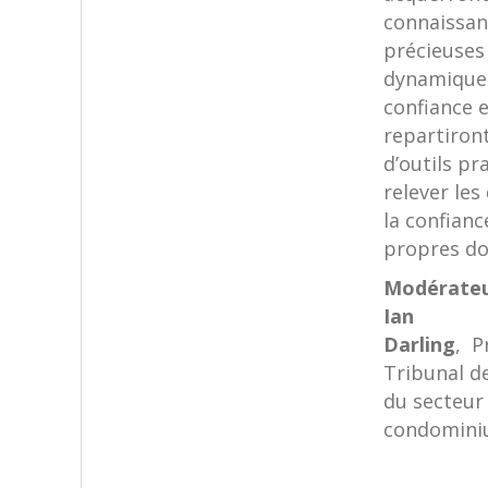
connaissan
précieuses 
dynamique 
confiance 
repartiron
d’outils pr
relever les 
la confianc
propres do
Modérateu
Ian
Darling
, P
Tribunal de
du secteur
condomini