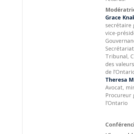
Modératric
Grace Kna
secrétaire 
vice-présid
Gouvernan
Secrétaria
Tribunal, 
des valeur
de l’Ontari
Theresa 
Avocat, mi
Procureur 
l’Ontario
Conférenci