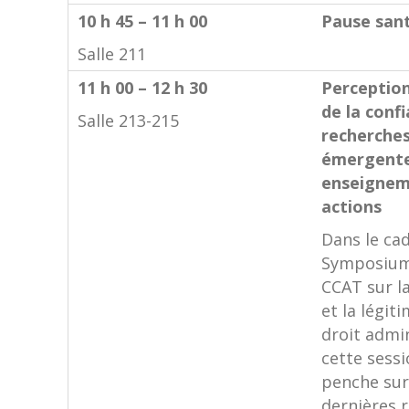
10 h 45 – 11 h 00
Pause san
Salle 211
11 h 00 – 12 h 30
Perception
de la confi
Salle 213-215
recherche
émergente
enseignem
actions
Dans le ca
Symposium
CCAT sur l
et la légit
droit admin
cette sessi
penche sur
dernières 