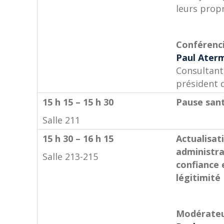
leurs propr
Conférenci
Paul Ater
Consultant
président 
15 h 15 – 15 h 30
Pause san
Salle 211
15 h 30 – 16 h 15
Actualisat
administrat
Salle 213-215
confiance 
légitimité
Modérateu